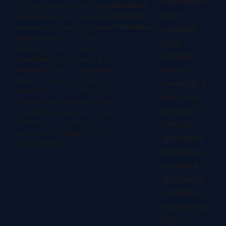
informação
Narrativas
O Sem Cortes é um portal
não é
Economia
independente de jornalismo
Colunistas
opinativo e analítico. Nosso
moldada
compromisso é com a
para
verdade dos fatos, a
agradar.
pluralidade de ideias e a
liberdade de expressão.
Nosso
Atuamos fora da lógica do
conteúdo é
imediatismo, oferecendo
feito para
conteúdo aprofundado, crítico
provocar
e essencial para quem quer
entender, questionar e
reflexão,
participar do debate público
questionar
com consciência.
narrativas
prontas e
aprofundar
o debate.
Fugimos do
lugar-