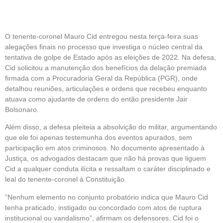
Em Caso De “golpe”
O tenente-coronel Mauro Cid entregou nesta terça-feira suas
alegações finais no processo que investiga o núcleo central da
tentativa de golpe de Estado após as eleições de 2022. Na defesa,
Cid solicitou a manutenção dos benefícios da delação premiada
firmada com a Procuradoria Geral da República (PGR), onde
detalhou reuniões, articulações e ordens que recebeu enquanto
atuava como ajudante de ordens do então presidente Jair
Bolsonaro.
Além disso, a defesa pleiteia a absolvição do militar, argumentando
que ele foi apenas testemunha dos eventos apurados, sem
participação em atos criminosos. No documento apresentado à
Justiça, os advogados destacam que não há provas que liguem
Cid a qualquer conduta ilícita e ressaltam o caráter disciplinado e
leal do tenente-coronel à Constituição.
“Nenhum elemento no conjunto probatório indica que Mauro Cid
tenha praticado, instigado ou concordado com atos de ruptura
institucional ou vandalismo”, afirmam os defensores. Cid foi o