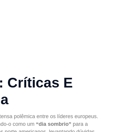
ancês Ao
e UE E
 Críticas E
ia
ensa polêmica entre os líderes europeus.
cando-o como um
“dia sombrio”
para a
es norte-americanos, levantando dúvidas