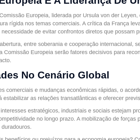
Europeia E A Liderança De U
a Comissão Europeia, liderada por Ursula von der Leyen
a rígida nos temas comerciais. A crítica da França lev
a necessidade de evitar confrontos diretos que possam 
abertura, entre soberania e cooperação internacional, s
da Comissão Europeia serão fatores decisivos para reco
acto.
ades No Cenário Global
des comerciais e mudanças econômicas rápidas, o acor
estabilizar as relações transatlânticas e oferecer prev
interesses estratégicos, industriais e sociais estejam 
petitividade no longo prazo. A mobilização de forças po
s duradouros.
 mais benefícios ou prejuízos para a economia europeia?