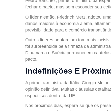
Pedro Sánchez, primeiro-ministro da Espa
fechar o pacto, mas sem esconder seu ceti
O líder alemão, Friedrich Merz, adotou um
danos maiores à economia alemã, altament
previsibilidade para o comércio transatlânti
Outros líderes adotam um tom mais incisiv
foi surpreendida pela firmeza da administ
Dinamarca e Suécia permanecem cautelosas,
pacto.
Indefinições E Próxi
A primeira-ministra da Itália, Giorgia Melo
opinião definitiva. Muitas cláusulas deta
específicos dentro da UE.
Nos próximos dias, espera-se que os paí