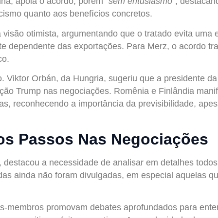
nha, apoia o acordo, porém
“sem entusiasmo”
, destacan
cismo quanto aos benefícios concretos.
a visão otimista, argumentando que o tratado evita uma 
e dependente das exportações. Para Merz, o acordo tra
co.
o. Viktor Orbán, da Hungria, sugeriu que a presidente d
ração Trump nas negociações. Romênia e Finlândia mani
 reconhecendo a importância da previsibilidade, apesa
mos Passos Nas Negociações
ni, destacou a necessidade de analisar em detalhes todo
lhadas ainda não foram divulgadas, em especial aquelas
ses-membros promovam debates aprofundados para enten