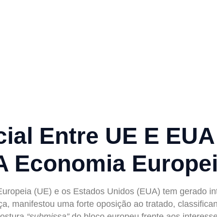
Do Premiê Fr
mercial Entr
al Entre UE E EUA:
 A Economia Europe
Europeia (UE) e os Estados Unidos (EUA) tem gerado int
nça, manifestou uma forte oposição ao tratado, classifi
postura
“submissa”
do bloco europeu frente aos interess