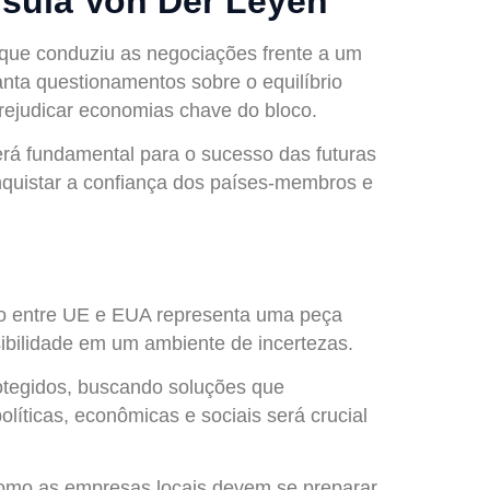
rsula Von Der Leyen
, que conduziu as negociações frente a um
anta questionamentos sobre o equilíbrio
prejudicar economias chave do bloco.
erá fundamental para o sucesso das futuras
nquistar a confiança dos países-membros e
do entre UE e EUA representa uma peça
isibilidade em um ambiente de incertezas.
protegidos, buscando soluções que
líticas, econômicas e sociais será crucial
 Como as empresas locais devem se preparar