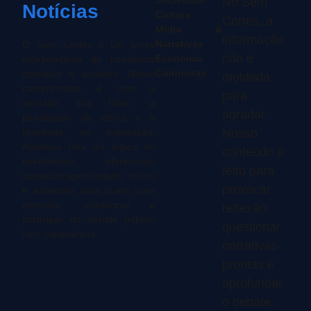
No Sem
Notícias
Cultura
Cortes, a
Mídia &
informação
Narrativas
O Sem Cortes é um portal
não é
Economia
independente de jornalismo
Colunistas
opinativo e analítico. Nosso
moldada
compromisso é com a
para
verdade dos fatos, a
agradar.
pluralidade de ideias e a
liberdade de expressão.
Nosso
Atuamos fora da lógica do
conteúdo é
imediatismo, oferecendo
feito para
conteúdo aprofundado, crítico
provocar
e essencial para quem quer
entender, questionar e
reflexão,
participar do debate público
questionar
com consciência.
narrativas
prontas e
aprofundar
o debate.