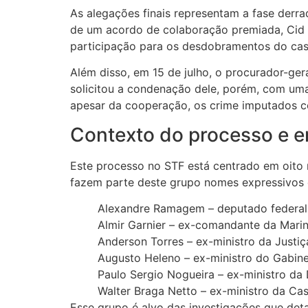
As alegações finais representam a fase derra
de um acordo de colaboração premiada, Cid fo
participação para os desdobramentos do cas
Além disso, em 15 de julho, o procurador-gera
solicitou a condenação dele, porém, com uma
apesar da cooperação, os crime imputados c
Contexto do processo e en
Este processo no STF está centrado em oito 
fazem parte deste grupo nomes expressivos d
Alexandre Ramagem – deputado federal e 
Almir Garnier – ex-comandante da Mari
Anderson Torres – ex-ministro da Justiç
Augusto Heleno – ex-ministro do Gabine
Paulo Sergio Nogueira – ex-ministro da
Walter Braga Netto – ex-ministro da Cas
Esse grupo é alvo das investigações que deta