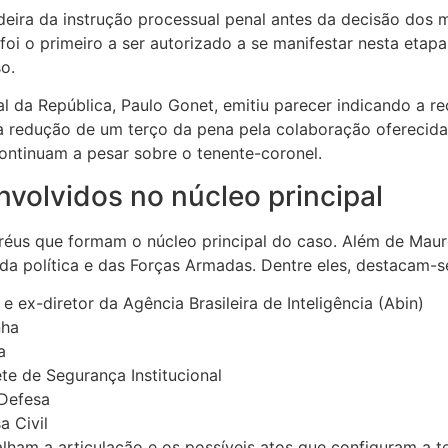
deira da instrução processual penal antes da decisão dos 
i o primeiro a ser autorizado a se manifestar nesta etapa
o.
l da República, Paulo Gonet, emitiu parecer indicando a re
 redução de um terço da pena pela colaboração oferecida d
ontinuam a pesar sobre o tenente-coronel.
volvidos no núcleo principal
réus que formam o núcleo principal do caso. Além de Mauro
a política e das Forças Armadas. Dentre eles, destacam-s
ex-diretor da Agência Brasileira de Inteligência (Abin)
nha
a
te de Segurança Institucional
 Defesa
a Civil
lham a articulação e os possíveis atos que configuram a t