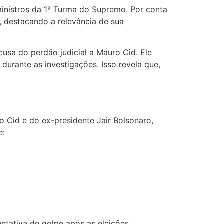
ministros da 1ª Turma do Supremo. Por conta
, destacando a relevância de sua
cusa do perdão judicial a Mauro Cid. Ele
urante as investigações. Isso revela que,
 Cid e do ex-presidente Jair Bolsonaro,
e:
entativa de golpe após as eleições