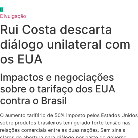
Ir
para
Divulgação
o
Rui Costa descarta
conteúdo
diálogo unilateral com
os EUA
Impactos e negociações
sobre o tarifaço dos EUA
contra o Brasil
O aumento tarifário de 50% imposto pelos Estados Unidos
sobre produtos brasileiros tem gerado forte tensão nas
relações comerciais entre as duas nações. Sem sinais
claros de abertura para diálogo por parte do governo