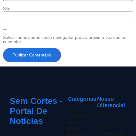
Site
Salvar meus dados neste navegador para a próxima vez que eu
comentar.
Categorias
Nosso
Sem Cortes -
Diferencial
Portal De
Política
Sociedade
No Sem
Notícias
Cultura
Cortes, a
Mídia &
informação
Narrativas
O Sem Cortes é um portal