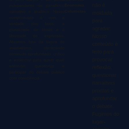
não é
Economia
independente de jornalismo
Colunistas
opinativo e analítico. Nosso
moldada
compromisso é com a
para
verdade dos fatos, a
agradar.
pluralidade de ideias e a
liberdade de expressão.
Nosso
Atuamos fora da lógica do
conteúdo é
imediatismo, oferecendo
feito para
conteúdo aprofundado, crítico
provocar
e essencial para quem quer
entender, questionar e
reflexão,
participar do debate público
questionar
com consciência.
narrativas
prontas e
aprofundar
o debate.
Fugimos do
lugar-