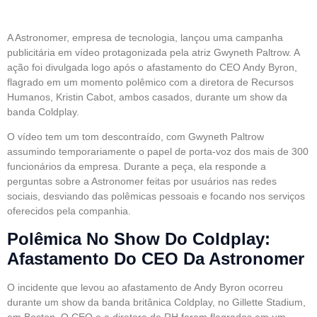
Do Vocalista Do Coldplay
A Astronomer, empresa de tecnologia, lançou uma campanha
publicitária em vídeo protagonizada pela atriz Gwyneth Paltrow. A
ação foi divulgada logo após o afastamento do CEO Andy Byron,
flagrado em um momento polêmico com a diretora de Recursos
Humanos, Kristin Cabot, ambos casados, durante um show da
banda Coldplay.
O vídeo tem um tom descontraído, com Gwyneth Paltrow
assumindo temporariamente o papel de porta-voz dos mais de 300
funcionários da empresa. Durante a peça, ela responde a
perguntas sobre a Astronomer feitas por usuários nas redes
sociais, desviando das polêmicas pessoais e focando nos serviços
oferecidos pela companhia.
Polêmica No Show Do Coldplay:
Afastamento Do CEO Da Astronomer
O incidente que levou ao afastamento de Andy Byron ocorreu
durante um show da banda britânica Coldplay, no Gillette Stadium,
em Boston. O CEO e a diretora de RH foram flagrados em um