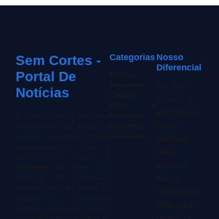
Categorias
Nosso
Sem Cortes -
Diferencial
Portal De
Política
Sociedade
No Sem
Notícias
Cultura
Cortes, a
Mídia &
informação
Narrativas
O Sem Cortes é um portal
não é
Economia
independente de jornalismo
Colunistas
opinativo e analítico. Nosso
moldada
compromisso é com a
para
verdade dos fatos, a
agradar.
pluralidade de ideias e a
liberdade de expressão.
Nosso
Atuamos fora da lógica do
conteúdo é
imediatismo, oferecendo
feito para
conteúdo aprofundado, crítico
provocar
e essencial para quem quer